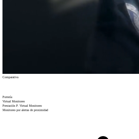
Comparativa
Portería
Virtual
Monitoreo
Prestación
P. Virtual
Monitoreo
Monitoreo por alertas de proximidad